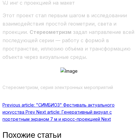
VJ инг с проекцией на макет
Этот проект стал первым шагом в исследовании
взаимодействия простой геометрии, света и
проекции.
Стереометризм
задал направление всей
последующей серии — работу с формой в
пространстве, иллюзию объёма и трансформацию
объекта через визуальные среды.
Стереометризм, серия электронных мероприятий
Previous article: "СИМБИОЗ" Фестиваль актуального
искусства
Prev
Next article: Генеративный визуал с
портретным экраном 7 м и кросс-проекцией
Next
Похожие статьи