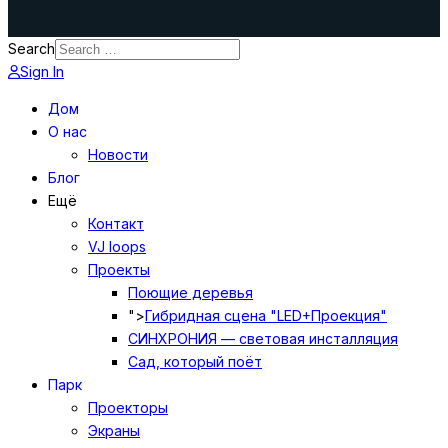
Search
Sign In
Дом
О нас
Новости
Блог
Ещё
Контакт
VJ loops
Проекты
Поющие деревья
">
Гибридная сцена "LED+Проекция"
СИНХРОНИЯ — световая инсталляция
Сад, который поёт
Парк
Проекторы
Экраны