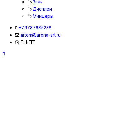
">
Звук
">
Дисплеи
">
Микшеры
+79787685238
artem@arena-art.ru
ПН-ПТ