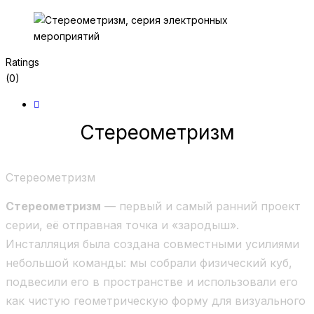
Ratings
(0)
Стереометризм
Стереометризм
Стереометризм
— первый и самый ранний проект
серии, её отправная точка и «зародыш».
Инсталляция была создана совместными усилиями
небольшой команды: мы собрали физический куб,
подвесили его в пространстве и использовали его
как чистую геометрическую форму для визуального