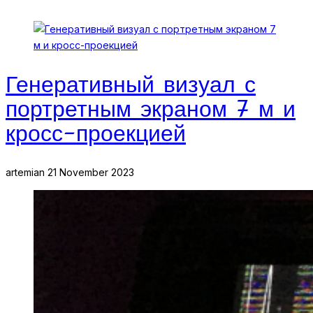
Генеративный визуал с
портретным экраном 7 м и
кросс-проекцией
artemian
21 November 2023