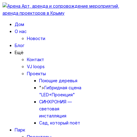
Дом
О нас
Новости
Блог
Ещё
Контакт
VJ loops
Проекты
Поющие деревья
">
Гибридная сцена
"LED+Проекция"
СИНХРОНИЯ —
световая
инсталляция
Сад, который поёт
Парк
Проекторы